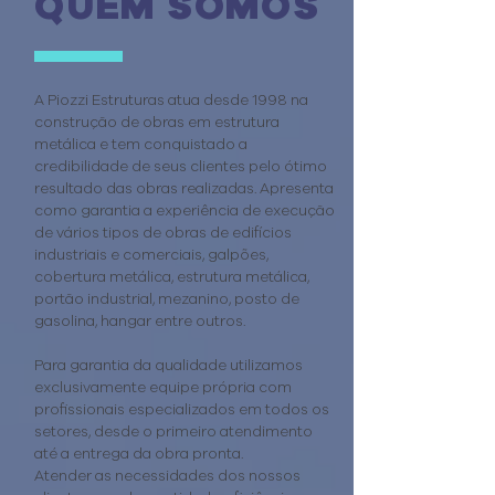
QUEM SOMOS
A Piozzi Estruturas atua desde 1998 na
construção de obras em estrutura
metálica e tem conquistado a
credibilidade de seus clientes pelo ótimo
resultado das obras realizadas. Apresenta
como garantia a experiência de execução
de vários tipos de obras de edifícios
industriais e comerciais, galpões,
cobertura metálica, estrutura metálica,
portão industrial, mezanino, posto de
gasolina, hangar entre outros.
Para garantia da qualidade utilizamos
exclusivamente equipe própria com
profissionais especializados em todos os
setores, desde o primeiro atendimento
até a entrega da obra pronta.
Atender as necessidades dos nossos