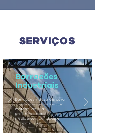
SERVIÇOS
Barracões
Industriais
Barracões industriais para
diversos seguimentos com
material de sua
preferência, projetos sob
medida com agilidade e
compromisso.