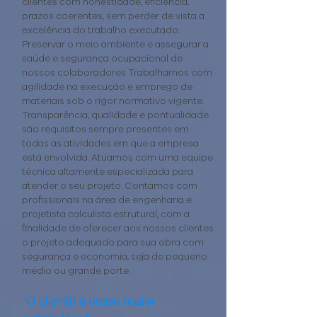
clientes com honestidade, eficiência,
prazos coerentes, sem perder de vista a
excelência do trabalho executado.
Preservar o meio ambiente e assegurar a
saúde e segurança ocupacional de
nossos colaboradores Trabalhamos com
agilidade na execução e emprego de
materiais sob o rigor normativo vigente.
Transparência, qualidade e pontualidade
são requisitos sempre presentes em
todas as atividades em que a empresa
está envolvida. Atuamos com uma equipe
técnica altamente especializada para
atender o seu projeto. Contamos com
profissionais na área de engenharia e
projetista calculista estrutural, com a
finalidade de oferecer aos nossos clientes
o projeto adequado para sua obra com
segurança e economia, seja de pequeno
médio ou grande porte.
“O cliente é nosso maior